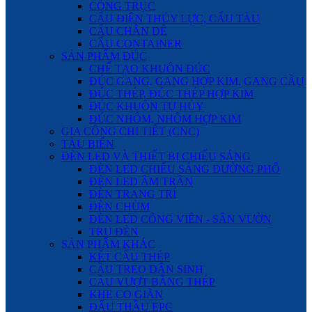
CỔNG TRỤC
CẨU ĐIỆN THỦY LỰC, CẨU TÀU
CẨU CHÂN DÊ
CẨU CONTAINER
SẢN PHẨM ĐÚC
CHẾ TẠO KHUÔN ĐÚC
ĐÚC GANG, GANG HỢP KIM, GANG CẦU
ĐÚC THÉP, ĐÚC THÉP HỢP KIM
ĐÚC KHUÔN TỰ HỦY
ĐÚC NHÔM, NHÔM HỢP KIM
GIA CÔNG CHI TIẾT (CNC)
TÀU BIỂN
ĐÈN LED VÀ THIẾT BỊ CHIẾU SÁNG
ĐÈN LED CHIẾU SÁNG ĐƯỜNG PHỐ
ĐÈN LED ÂM TRẦN
ĐÈN TRANG TRÍ
ĐÈN CHÙM
ĐÈN LED CÔNG VIÊN - SÂN VƯỜN
TRỤ ĐÈN
SẢN PHẨM KHÁC
KẾT CẤU THÉP
CẦU TREO DÂN SINH
CẦU VƯỢT BẰNG THÉP
KHE CO GIÃN
ĐẤU THẦU EPC