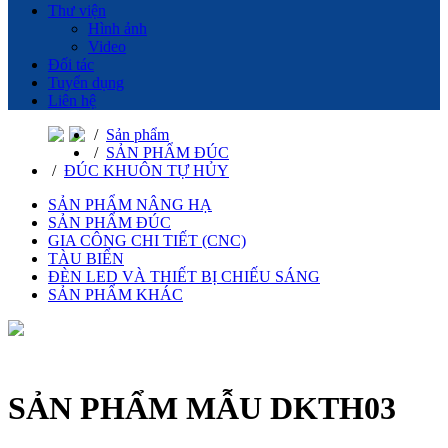
Thư viện
Hình ảnh
Video
Đối tác
Tuyển dụng
Liên hệ
/
Sản phẩm
/
SẢN PHẨM ĐÚC
/
ĐÚC KHUÔN TỰ HỦY
SẢN PHẨM NÂNG HẠ
SẢN PHẨM ĐÚC
GIA CÔNG CHI TIẾT (CNC)
TÀU BIỂN
ĐÈN LED VÀ THIẾT BỊ CHIẾU SÁNG
SẢN PHẨM KHÁC
SẢN PHẨM MẪU DKTH03