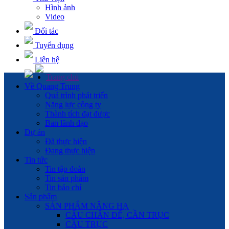
Hình ảnh
Video
Đối tác
Tuyển dụng
Liên hệ
Trang chủ
Về Quang Trung
Quá trình phát triển
Năng lực công ty
Thành tích đạt được
Ban lãnh đạo
Dự án
Đã thực hiện
Đang thực hiện
Tin tức
Tin tập đoàn
Tin sản phẩm
Tin báo chí
Sản phẩm
SẢN PHẨM NÂNG HẠ
CẨU CHÂN ĐẾ, CẦN TRỤC
CẦU TRỤC