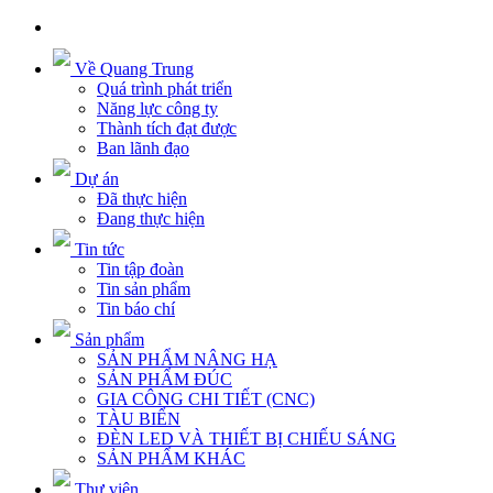
Về Quang Trung
Quá trình phát triển
Năng lực công ty
Thành tích đạt được
Ban lãnh đạo
Dự án
Đã thực hiện
Đang thực hiện
Tin tức
Tin tập đoàn
Tin sản phẩm
Tin báo chí
Sản phẩm
SẢN PHẨM NÂNG HẠ
SẢN PHẨM ĐÚC
GIA CÔNG CHI TIẾT (CNC)
TÀU BIỂN
ĐÈN LED VÀ THIẾT BỊ CHIẾU SÁNG
SẢN PHẨM KHÁC
Thư viện