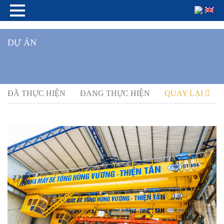
DỰ ÁN
ĐÃ THỰC HIỆN
ĐANG THỰC HIỆN
QUAY LẠI