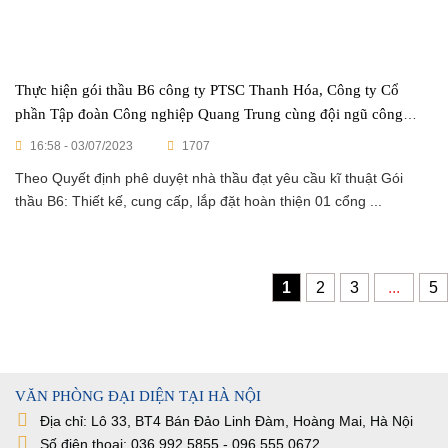
Thực hiện gói thầu B6 công ty PTSC Thanh Hóa, Công ty Cổ
phần Tập đoàn Công nghiệp Quang Trung cùng đội ngũ công
nhân viên đang gấp rút hoàn thành tiến độ dự án
16:58 - 03/07/2023
1707
Theo Quyết định phê duyệt nhà thầu đạt yêu cầu kĩ thuật Gói
thầu B6: Thiết kế, cung cấp, lắp đặt hoàn thiện 01 cổng ...
1
2
3
...
5
VĂN PHÒNG ĐẠI DIỆN TẠI HÀ NỘI
Địa chỉ: Lô 33, BT4 Bán Đảo Linh Đàm, Hoàng Mai, Hà Nội
Số điện thoại: 036 992 5855 - 096 555 0672