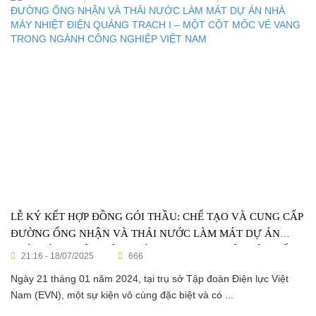
LỄ KÝ KẾT HỢP ĐỒNG GÓI THẦU: CHẾ TẠO VÀ CUNG CẤP
ĐƯỜNG ỐNG NHẬN VÀ THẢI NƯỚC LÀM MÁT DỰ ÁN
NHÀ MÁY NHIỆT ĐIỆN QUẢNG TRẠCH I – MỘT CỘT MỐC
21:16 - 18/07/2025
666
VẺ VANG TRONG NGÀNH CÔNG NGHIỆP VIỆT NAM
Ngày 21 tháng 01 năm 2024, tại trụ sở Tập đoàn Điện lực Việt
Nam (EVN), một sự kiện vô cùng đặc biệt và có ...