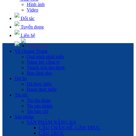
Hình ảnh
Video
Đối tác
Tuyển dụng
Liên hệ
Trang chủ
Về Quang Trung
Quá trình phát triển
Năng lực công ty
Thành tích đạt được
Ban lãnh đạo
Dự án
Đã thực hiện
Đang thực hiện
Tin tức
Tin tập đoàn
Tin sản phẩm
Tin báo chí
Sản phẩm
SẢN PHẨM NÂNG HẠ
CẨU CHÂN ĐẾ, CẦN TRỤC
CẦU TRỤC