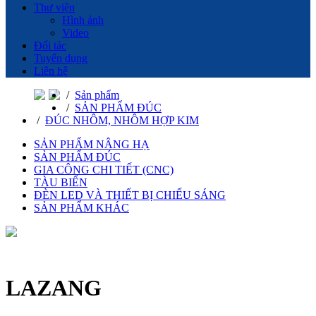
Thư viện
Hình ảnh
Video
Đối tác
Tuyển dụng
Liên hệ
/
Sản phẩm
/
SẢN PHẨM ĐÚC
/
ĐÚC NHÔM, NHÔM HỢP KIM
SẢN PHẨM NÂNG HẠ
SẢN PHẨM ĐÚC
GIA CÔNG CHI TIẾT (CNC)
TÀU BIỂN
ĐÈN LED VÀ THIẾT BỊ CHIẾU SÁNG
SẢN PHẨM KHÁC
LAZANG