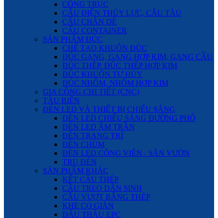
CỔNG TRỤC
CẨU ĐIỆN THỦY LỰC, CẨU TÀU
CẨU CHÂN DÊ
CẨU CONTAINER
SẢN PHẨM ĐÚC
CHẾ TẠO KHUÔN ĐÚC
ĐÚC GANG, GANG HỢP KIM, GANG CẦU
ĐÚC THÉP, ĐÚC THÉP HỢP KIM
ĐÚC KHUÔN TỰ HỦY
ĐÚC NHÔM, NHÔM HỢP KIM
GIA CÔNG CHI TIẾT (CNC)
TÀU BIỂN
ĐÈN LED VÀ THIẾT BỊ CHIẾU SÁNG
ĐÈN LED CHIẾU SÁNG ĐƯỜNG PHỐ
ĐÈN LED ÂM TRẦN
ĐÈN TRANG TRÍ
ĐÈN CHÙM
ĐÈN LED CÔNG VIÊN - SÂN VƯỜN
TRỤ ĐÈN
SẢN PHẨM KHÁC
KẾT CẤU THÉP
CẦU TREO DÂN SINH
CẦU VƯỢT BẰNG THÉP
KHE CO GIÃN
ĐẤU THẦU EPC