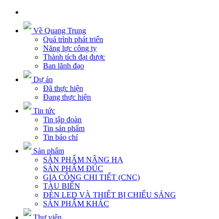
Về Quang Trung
Quá trình phát triển
Năng lực công ty
Thành tích đạt được
Ban lãnh đạo
Dự án
Đã thực hiện
Đang thực hiện
Tin tức
Tin tập đoàn
Tin sản phẩm
Tin báo chí
Sản phẩm
SẢN PHẨM NÂNG HẠ
SẢN PHẨM ĐÚC
GIA CÔNG CHI TIẾT (CNC)
TÀU BIỂN
ĐÈN LED VÀ THIẾT BỊ CHIẾU SÁNG
SẢN PHẨM KHÁC
Thư viện