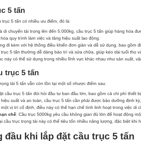
c 5 tấn
trục 5 tấn có nhiều ưu điểm, đó là:
à di chuyển tải trọng lên đến 5.000kg, cầu trục 5 tấn giúp hàng hóa 
u hóa quy trình làm việc và tăng hiệu suất lao động.
ờng đi kèm với hệ thống điều khiển đơn giản và dễ sử dụng, bao gồm đi
 trục 5 tấn thường dễ dàng bảo trì và sửa chữa, giúp kéo dài tuổi thọ và 
rục này có thể sử dụng trong nhiều lĩnh vực khác nhau như sản xuất, 
 trục 5 tấn
ọng tải 5 tấn vẫn còn tồn tại một số nhược điểm sau:
ặt cầu trục 5 tấn đòi hỏi đầu tư ban đầu lớn, bao gồm cả chi phí thiết bị
ì hiệu suất và an toàn, cầu trục 5 tấn cần phải được bảo dưỡng định kỳ, 
 một vị trí cố định, điều này có thể hạn chế tính linh hoạt trong việc di c
hạn chế
: Cầu trục 5000kg yêu cầu không gian đủ lớn để hoạt động một
i cầu trục trọng tải này có thể tiêu tốn nhiều năng lượng, đặc biệt khi h
 đầu khi lắp đặt cầu trục 5 tấn