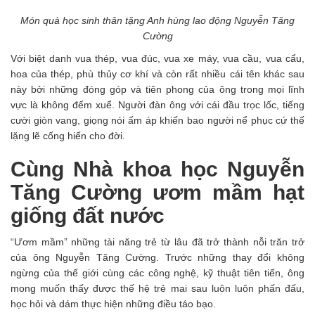
Món quà học sinh thân tặng Anh hùng lao động Nguyễn Tăng
Cường
Với biệt danh vua thép, vua đúc, vua xe máy, vua cầu, vua cẩu,
hoa của thép, phù thủy cơ khí và còn rất nhiều cái tên khác sau
này bởi những đóng góp và tiên phong của ông trong mọi lĩnh
vực là không đếm xuể. Người đàn ông với cái đầu trọc lốc, tiếng
cười giòn vang, giọng nói ấm áp khiến bao người nể phục cứ thế
lặng lẽ cống hiến cho đời.
Cùng Nhà khoa học Nguyễn
Tăng Cường ươm mầm hạt
giống đất nước
“Ươm mầm” những tài năng trẻ từ lâu đã trở thành nỗi trăn trở
của ông Nguyễn Tăng Cường. Trước những thay đổi không
ngừng của thế giới cùng các công nghệ, kỹ thuật tiên tiến, ông
mong muốn thấy được thế hệ trẻ mai sau luôn luôn phấn đấu,
học hỏi và dám thực hiện những điều táo bạo.