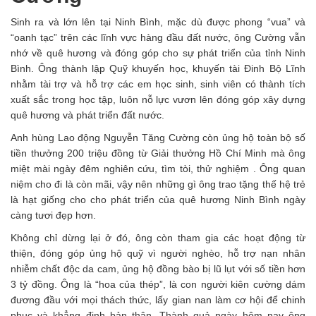
Sinh ra và lớn lên tại Ninh Bình, mặc dù được phong “vua” và
“oanh tạc” trên các lĩnh vực hàng đầu đất nước, ông Cường vẫn
nhớ về quê hương và đóng góp cho sự phát triển của tỉnh Ninh
Bình. Ông thành lập Quỹ khuyến học, khuyến tài Đinh Bộ Lĩnh
nhằm tài trợ và hỗ trợ các em học sinh, sinh viên có thành tích
xuất sắc trong học tập, luôn nỗ lực vươn lên đóng góp xây dựng
quê hương và phát triển đất nước.
Anh hùng Lao động Nguyễn Tăng Cường còn ủng hộ toàn bộ số
tiền thưởng 200 triệu đồng từ Giải thưởng Hồ Chí Minh mà ông
miệt mài ngày đêm nghiên cứu, tìm tòi, thử nghiệm . Ông quan
niệm cho đi là còn mãi, vậy nên những gì ông trao tặng thế hệ trẻ
là hạt giống cho cho phát triển của quê hương Ninh Bình ngày
càng tươi đẹp hơn.
Không chỉ dừng lại ở đó, ông còn tham gia các hoạt động từ
thiện, đóng góp ủng hộ quỹ vì người nghèo, hỗ trợ nạn nhân
nhiễm chất độc da cam, ủng hộ đồng bào bị lũ lụt với số tiền hơn
3 tỷ đồng. Ông là “hoa của thép”, là con người kiên cường dám
đương đầu với mọi thách thức, lấy gian nan làm cơ hội để chinh
phục và khẳng định bản thân. Thành quả ngày hôm nay ông