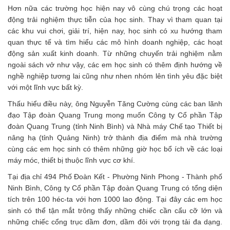
Hơn nữa các trường học hiện nay vô cùng chú trọng các hoạt
động trải nghiệm thực tiễn của học sinh. Thay vì tham quan tại
các khu vui chơi, giải trí, hiện nay, học sinh có xu hướng tham
quan thực tế và tìm hiểu các mô hình doanh nghiệp, các hoạt
động sản xuất kinh doanh. Từ những chuyến trải nghiệm nằm
ngoài sách vở như vậy, các em học sinh có thêm định hướng về
nghề nghiệp tương lai cũng như nhen nhóm lên tình yêu đặc biệt
với một lĩnh vực bất kỳ.
Thấu hiểu điều này, ông Nguyễn Tăng Cường cùng các ban lãnh
đạo Tập đoàn Quang Trung mong muốn Công ty Cổ phần Tập
đoàn Quang Trung (tỉnh Ninh Bình) và Nhà máy Chế tạo Thiết bị
nâng hạ (tỉnh Quảng Ninh) trở thành địa điểm mà nhà trường
cùng các em học sinh có thêm những giờ học bổ ích về các loại
máy móc, thiết bị thuộc lĩnh vực cơ khí.
Tại địa chỉ
494 Phố Đoàn Kết - Phường Ninh Phong - Thành phố
Ninh Bình
, Công ty Cổ phần Tập đoàn Quang Trung có tổng diện
tích trên 100 héc-ta với hơn 1000 lao động. Tại đây các em học
sinh có thể tận mắt trông thấy những chiếc cần cẩu cỡ lớn và
những chiếc cổng trục dầm đơn, dầm đôi với trọng tải đa dạng.