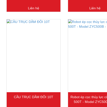
Liên hệ
Liên hệ
CẦU TRỤC DẦM ĐÔI 10T
Robot ép cọc thủy lực c
500T - Model ZYC500