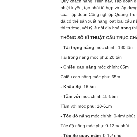
Qúy khách hàng. Hiện nay, Tập đoàn đã
nhiệt luyện, tạo phôi tổ hợp và lắp dự
của Tập đoàn Công nghiệp Quang Trung
đã có thể sản xuất hàng loạt loại cẩu n
thị trường, với tỷ lệ nội địa hoá trong t
THÔNG SỐ KĨ THUẬT CẨU TRỤC CHÂ
- Tải trọng nâng
móc chính: 180 tấn
Tải trọng nâng móc phụ: 20 tấn
- Chiều cao nâng
móc chính: 65m
Chiều cao nâng móc phụ: 65m
- Khẩu độ
: 16.5m
-
Tầm với
móc chính:15-55m
Tầm với móc phụ: 18-61m
- Tốc độ nâng
móc chính: 0-4m/ phút
Tốc độ nâng móc phụ: 0-12m/ phút
- Tốc độ quay mâm
: 0-1v/ phút