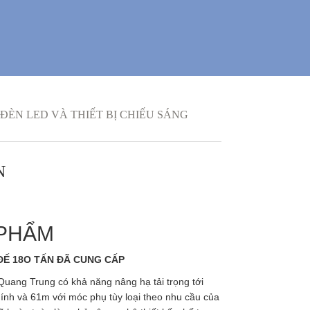
ĐÈN LED VÀ THIẾT BỊ CHIẾU SÁNG
N
 PHẨM
ĐẾ 18O TẤN ĐÃ CUNG CẤP
ang Trung có khả năng nâng hạ tải trọng tới
hính và 61m với móc phụ tùy loại theo nhu cầu của