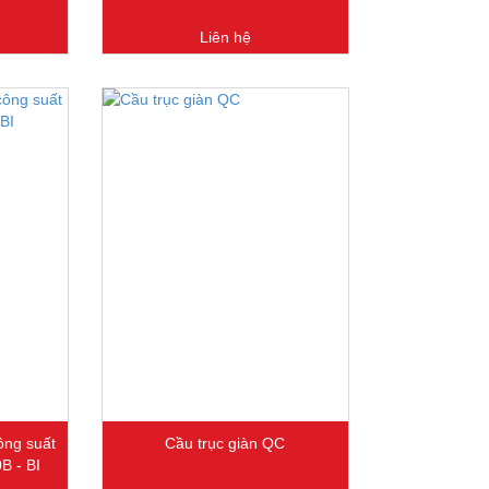
Liên hệ
ông suất
Cầu trục giàn QC
B - BI