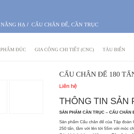
 NÂNG HẠ
/
CẨU CHÂN ĐẾ, CẦN TRỤC
 PHẨM ĐÚC
GIA CÔNG CHI TIẾT (CNC)
TÀU BIỂN
CẨU CHÂN ĐẾ 180 TẤ
Liên hệ
THÔNG TIN SẢN
SẢN PHẨM CẦN TRỤC – CẨU CHÂN 
Sản phẩm Cẩu chân đế của Tập đoàn Qu
250 tấn, tầm với lên tới 55m với móc c