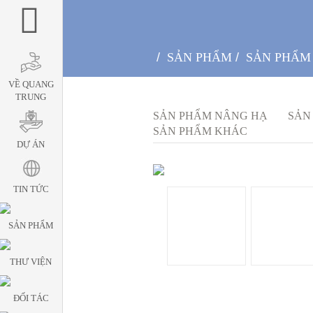
/
SẢN PHẨM
/
SẢN PHẨM
VỀ QUANG
TRUNG
SẢN PHẨM NÂNG HẠ
SẢN
SẢN PHẨM KHÁC
DỰ ÁN
TIN TỨC
SẢN PHẨM
THƯ VIỆN
ĐỐI TÁC