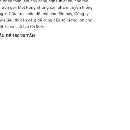
 hoàn toàn làm chủ công nghệ thiết kế, chế tạo,
ng trọn gói. Một trong những sản phẩm truyền thống
 là Cẩu trục chân đế, mà cho đến nay, Công ty
ày (Siêu thị cần cẩu) để cung cấp số lượng lớn cho
hiết kế và chế tạo tới 90%.
N ĐẾ 180/20 TẤN