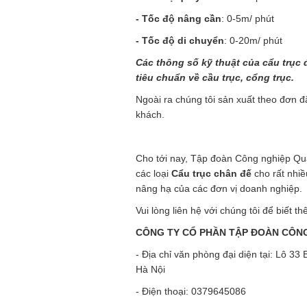
- Tốc độ nâng cần
: 0-5m/ phút
- Tốc độ di chuyển
: 0-20m/ phút
Các thông số kỹ thuật của cẩu trục 
tiêu chuẩn về cầu trục, cổng trục.
Ngoài ra chúng tôi sản xuất theo đơn đ
khách.
Cho tới nay, Tập đoàn Công nghiệp Q
các loại
Cẩu trục chân đế
cho rất nhiề
nâng hạ của các đơn vị doanh nghiệp.
Vui lòng liên hệ với chúng tôi để biết thê
CÔNG TY CỔ PHẦN TẬP ĐOÀN CÔN
- Địa chỉ văn phòng đại diện tại: Lô 3
Hà Nội
- Điện thoại: 0379645086