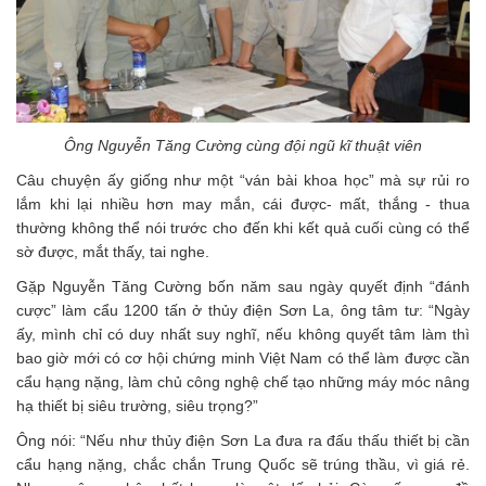
Ông Nguyễn Tăng Cường cùng đội ngũ kĩ thuật viên
Câu chuyện ấy giống như một “ván bài khoa học” mà sự rủi ro
lắm khi lại nhiều hơn may mắn, cái được- mất, thắng - thua
thường không thể nói trước cho đến khi kết quả cuối cùng có thể
sờ được, mắt thấy, tai nghe.
Gặp Nguyễn Tăng Cường bốn năm sau ngày quyết định “đánh
cược” làm cẩu 1200 tấn ở thủy điện Sơn La, ông tâm tư: “Ngày
ấy, mình chỉ có duy nhất suy nghĩ, nếu không quyết tâm làm thì
bao giờ mới có cơ hội chứng minh Việt Nam có thể làm được cần
cẩu hạng nặng, làm chủ công nghệ chế tạo những máy móc nâng
hạ thiết bị siêu trường, siêu trọng?”
Ông nói: “Nếu như thủy điện Sơn La đưa ra đấu thấu thiết bị cần
cẩu hạng nặng, chắc chắn Trung Quốc sẽ trúng thầu, vì giá rẻ.