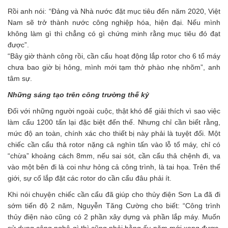
Rồi anh nói: “Đảng và Nhà nước đặt mục tiêu đến năm 2020, Việt
Nam sẽ trở thành nước công nghiệp hóa, hiện đại. Nếu mình
không làm gì thì chẳng có gì chứng minh rằng mục tiêu đó đạt
được”.
“Bây giờ thành công rồi, cần cẩu hoạt động lắp rotor cho 6 tổ máy
chưa bao giờ bị hỏng, mình mới tạm thở phào nhẹ nhõm”, anh
tâm sự.
Những sáng tạo trên công trường thế kỷ
Đối với những người ngoài cuộc, thật khó để giải thích vì sao việc
làm cẩu 1200 tấn lại đặc biệt đến thế. Nhưng chỉ cần biết rằng,
mức độ an toàn, chính xác cho thiết bị này phải là tuyệt đối. Một
chiếc cần cẩu thả rotor nặng cả nghìn tấn vào lỗ tổ máy, chỉ có
“chừa” khoảng cách 8mm, nếu sai sót, cần cẩu thả chệnh đi, va
vào một bên đi là coi như hỏng cả công trình, là tai họa. Trên thế
giới, sự cố lắp đặt các rotor do cần cẩu đâu phải ít.
Khi nói chuyện chiếc cần cẩu đã giúp cho thủy điện Sơn La đã đi
sớm tiến độ 2 năm, Nguyễn Tăng Cường cho biết: “Công trình
thủy điện nào cũng có 2 phần xây dựng và phần lắp máy. Muốn