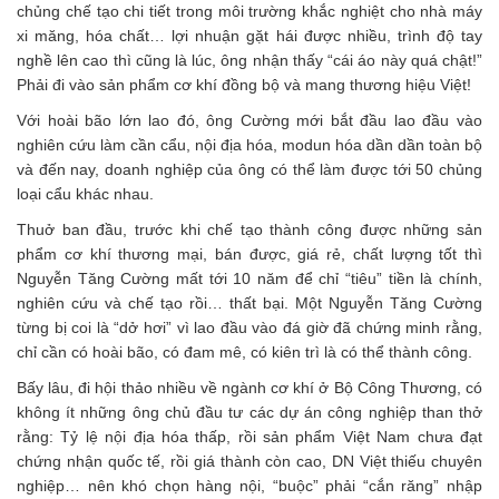
chủng chế tạo chi tiết trong môi trường khắc nghiệt cho nhà máy
xi măng, hóa chất… lợi nhuận gặt hái được nhiều, trình độ tay
nghề lên cao thì cũng là lúc, ông nhận thấy “cái áo này quá chật!”
Phải đi vào sản phẩm cơ khí đồng bộ và mang thương hiệu Việt!
Với hoài bão lớn lao đó, ông Cường mới bắt đầu lao đầu vào
nghiên cứu làm cần cẩu, nội địa hóa, modun hóa dần dần toàn bộ
và đến nay, doanh nghiệp của ông có thể làm được tới 50 chủng
loại cẩu khác nhau.
Thuở ban đầu, trước khi chế tạo thành công được những sản
phẩm cơ khí thương mại, bán được, giá rẻ, chất lượng tốt thì
Nguyễn Tăng Cường mất tới 10 năm để chỉ “tiêu” tiền là chính,
nghiên cứu và chế tạo rồi… thất bại. Một Nguyễn Tăng Cường
từng bị coi là “dở hơi” vì lao đầu vào đá giờ đã chứng minh rằng,
chỉ cần có hoài bão, có đam mê, có kiên trì là có thể thành công.
Bấy lâu, đi hội thảo nhiều về ngành cơ khí ở Bộ Công Thương, có
không ít những ông chủ đầu tư các dự án công nghiệp than thở
rằng: Tỷ lệ nội địa hóa thấp, rồi sản phẩm Việt Nam chưa đạt
chứng nhận quốc tế, rồi giá thành còn cao, DN Việt thiếu chuyên
nghiệp… nên khó chọn hàng nội, “buộc” phải “cắn răng” nhập