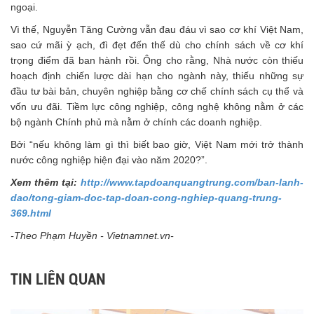
ngoại.
Vì thế, Nguyễn Tăng Cường vẫn đau đáu vì sao cơ khí Việt Nam,
sao cứ mãi ỳ ạch, đì đẹt đến thế dù cho chính sách về cơ khí
trọng điểm đã ban hành rồi. Ông cho rằng, Nhà nước còn thiếu
hoạch định chiến lược dài hạn cho ngành này, thiếu những sự
đầu tư bài bản, chuyên nghiệp bằng cơ chế chính sách cụ thể và
vốn ưu đãi. Tiềm lực công nghiệp, công nghệ không nằm ở các
bộ ngành Chính phủ mà nằm ở chính các doanh nghiệp.
Bởi “nếu không làm gì thì biết bao giờ, Việt Nam mới trở thành
nước công nghiệp hiện đại vào năm 2020?”.
Xem thêm tại:
http://www.tapdoanquangtrung.com/ban-lanh-
dao/tong-giam-doc-tap-doan-cong-nghiep-quang-trung-
369.html
-Theo Phạm Huyền - Vietnamnet.vn-
TIN LIÊN QUAN