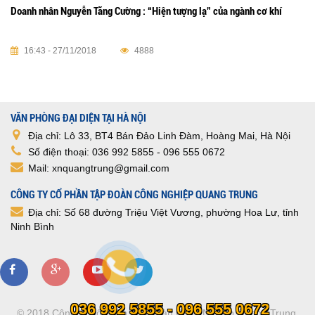
Doanh nhân Nguyễn Tăng Cường : “Hiện tượng lạ” của ngành cơ khí
16:43 - 27/11/2018
4888
VĂN PHÒNG ĐẠI DIỆN TẠI HÀ NỘI
Địa chỉ: Lô 33, BT4 Bán Đảo Linh Đàm, Hoàng Mai, Hà Nội
Số điện thoại: 036 992 5855 - 096 555 0672
Mail: xnquangtrung@gmail.com
CÔNG TY CỔ PHẦN TẬP ĐOÀN CÔNG NGHIỆP QUANG TRUNG
Địa chỉ: Số 68 đường Triệu Việt Vương, phường Hoa Lư, tỉnh
Ninh Bình
036 992 5855 - 096 555 0672
© 2018
Công ty Cổ phần Tập đoàn Công Nghiệp Quang Trung
.