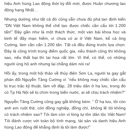
hiệu Anh hùng Lao động thời kỳ đổi mới, được Huân chương lao
động hạng Nhất…
Nhưng dường như tất cả đó cũng vẫn chưa đủ phá tan định kiến
“DN Việt Nam không thể chế tạo được chiếc cần cẩu tới 1.200
tấn!” Đây gần như là một thách thức, một ván bài khoa học và
kinh tế đầy mạo hiểm, vì chưa có ai ở Việt Nam, kể cả ông
Cường, làm cần cẩn 1.200 tấn. Tất cả đều đứng trước lựa chọn:
Đây là công trình trọng điểm quốc gia, nếu thành công thì không
sao, nếu thất bại thì tai họa rất lớn. Vì thế, có thể, có những
người ủng hộ anh nhưng lại chẳng dám nói ra!
Hồi ấy, trong một hội thảo về thủy điện Sơn La, người ta gay gắt
phản đối Nguyễn Tăng Cường vì “nếu không may chiếc cần cẩu
bị trục trặc kỹ thuật, làm vỡ đập, 28 triệu dân ở hạ lưu, trong đó
có Tp Hà Nội sẽ bị chìm trong biển nước, ai sẽ chịu trách nhiệm?”
Nguyễn Tăng Cường cũng gay gắt không kém: “ Ở hạ lưu, tôi còn
anh em ruột thịt, còn đồng nghiệp, đồng chí, không lẽ tôi không
có trách nhiệm sao? Tôi làm còn vì lòng tự tôn dân tộc Việt Nam!
Tôi đánh cược với toàn bộ tính mạng, tài sản và danh hiệu Anh
hùng Lao động để khẳng định là tôi làm được!”