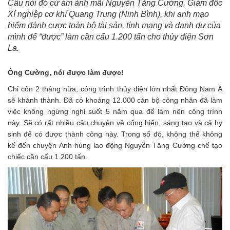
Câu nói đó cứ ám ảnh mãi Nguyễn Tăng Cường, Giám đốc
Xí nghiệp cơ khí Quang Trung (Ninh Bình), khi anh mạo
hiểm đánh cược toàn bộ tài sản, tính mạng và danh dự của
mình để “được” làm cần cẩu 1.200 tấn cho thủy điện Sơn
La.
Ông Cường, nói được làm được!
Chỉ còn 2 tháng nữa, công trình thủy điện lớn nhất Đông Nam Á
sẽ khánh thành. Đã có khoảng 12.000 cán bộ công nhân đã làm
việc không ngừng nghỉ suốt 5 năm qua để làm nên công trình
này. Sẽ có rất nhiều câu chuyện về cống hiến, sáng tạo và cả hy
sinh để có được thành công này. Trong số đó, không thể không
kể đến chuyện Anh hùng lao động Nguyễn Tăng Cường chế tạo
chiếc cần cẩu 1.200 tấn.