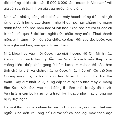
đời những chiếc cần cẩu 5.000-6.000 tấn “made in Vietnam” với
giá còn cạnh tranh hơn giá của nước láng giềng.
Nhìn vào những công trình chế tạo máy hoành tráng đó, ít ai ngờ
rằng, vị Anh hùng Lao động – nhà khoa học này chẳng hề mang
danh bằng cấp học hàm học vị lớn nào. Ông học cơ khí từ các cụ
ở nhà, trải qua 3 đời làm nghề sửa chữa máy móc. Thuở thanh
niên, anh từng mở hiệu sửa chữa xe đạp. Rồi sau đó, bước vào
làm nghề vật liệu, nấu gang luyện thép.
Nhà khoa học vừa mới được trao giải thưởng Hồ Chí Minh này,
khi đó, đọc sách hướng dẫn của Nga về cách nấu thép, còn
chẳng hiểu “thép khác gang ở hàm lượng cac -bon thì các- bon
tính chất là gì?” và chẳng nấu ra được “mác thép gì”. Cứ thế ông
Cường mày mò, tự học mà đi lên. Nhiều lúc, ông thất bại thê
thảm. Day dứt nhất là vụ cung cấp thiết bị cho nhà máy xi măng
Bỉm Sơn. Vừa đưa vào hoạt động thì tấm thiết bị này đã bị vỡ.
Vậy là 2 vị cán bộ kỹ sư, phụ trách kỹ thuật ở nhà máy vì ông mà
bị kỷ luật nặng.
Đã một thời, có bao nhiêu tài sản tích lũy được, ông ném hết vào
nghề. Cho đến khi, ông nấu được tất cả các loại mác thép đặc