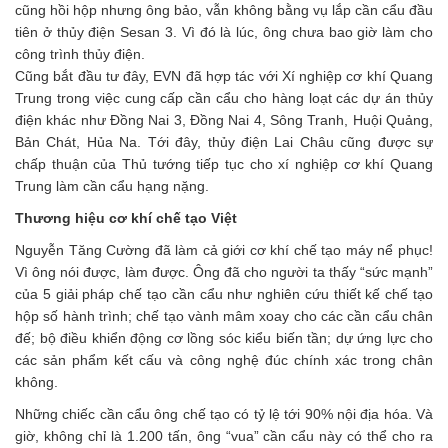
cũng hồi hộp nhưng ông bảo, vẫn không bằng vụ lắp cần cẩu đầu
tiên ở thủy điện Sesan 3. Vì đó là lúc, ông chưa bao giờ làm cho
công trình thủy điện.
Cũng bắt đầu tư đây, EVN đã hợp tác với Xí nghiệp cơ khí Quang
Trung trong việc cung cấp cần cẩu cho hàng loạt các dự án thủy
điện khác như Đồng Nai 3, Đồng Nai 4, Sông Tranh, Huội Quảng,
Bản Chát, Hủa Na. Tới đây, thủy điện Lai Châu cũng được sự
chấp thuận của Thủ tướng tiếp tục cho xí nghiệp cơ khí Quang
Trung làm cần cẩu hạng nặng.
Thương hiệu cơ khí chế tạo Việt
Nguyễn Tăng Cường đã làm cả giới cơ khí chế tạo máy nể phục!
Vì ông nói được, làm được. Ông đã cho người ta thấy “sức mạnh”
của 5 giải pháp chế tạo cần cẩu như nghiên cứu thiết kế chế tạo
hộp số hành trình; chế tạo vành mâm xoay cho các cần cẩu chân
đế; bộ điều khiển động cơ lồng sóc kiểu biến tần; dự ứng lực cho
các sản phẩm kết cấu và công nghệ đúc chính xác trong chân
không.
Những chiếc cần cẩu ông chế tạo có tỷ lệ tới 90% nội địa hóa. Và
giờ, không chỉ là 1.200 tấn, ông “vua” cần cẩu này có thể cho ra