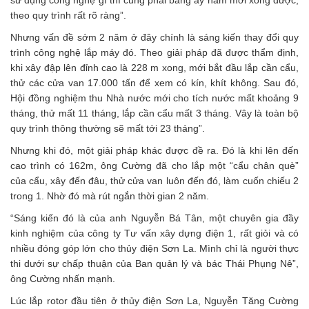
sử dụng công nghệ gì thì cũng phải bằng ấy năm mới xong được,
theo quy trình rất rõ ràng”.
Nhưng vấn đề sớm 2 năm ở đây chính là sáng kiến thay đổi quy
trình công nghệ lắp máy đó. Theo giải pháp đã được thẩm định,
khi xây đập lên đỉnh cao là 228 m xong, mới bắt đầu lắp cần cẩu,
thử các cửa van 17.000 tấn để xem có kín, khít không. Sau đó,
Hội đồng nghiệm thu Nhà nước mới cho tích nước mất khoảng 9
tháng, thử mất 11 tháng, lắp cần cẩu mất 3 tháng. Vây là toàn bộ
quy trình thông thường sẽ mất tới 23 tháng”.
Nhưng khi đó, một giải pháp khác được đề ra. Đó là khi lên đến
cao trình có 162m, ông Cường đã cho lắp một “cẩu chân què”
của cẩu, xây đến đâu, thử cửa van luôn đến đó, làm cuốn chiếu 2
trong 1. Nhờ đó mà rút ngắn thời gian 2 năm.
“Sáng kiến đó là của anh Nguyễn Bá Tân, một chuyên gia đầy
kinh nghiệm của công ty Tư vấn xây dựng điện 1, rất giỏi và có
nhiều đóng góp lớn cho thủy điện Sơn La. Mình chỉ là người thực
thi dưới sự chấp thuận của Ban quản lý và bác Thái Phụng Nê”,
ông Cường nhấn mạnh.
Lúc lắp rotor đầu tiên ở thủy điện Sơn La, Nguyễn Tăng Cường