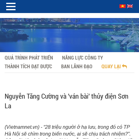
QUÁ TRÌNH PHÁT TRIỂN
NĂNG LỰC CÔNG TY
THÀNH TÍCH ĐẠT ĐƯỢC
BAN LÃNH ĐẠO
QUAY LẠI
Nguyễn Tăng Cường và 'ván bài' thủy điện Sơn
La
(Vietnamnet.vn) - “28 triệu người ở hạ lưu, trong đó có TP
Hà Nội sẽ chìm trong biển nước, ai sẽ chịu trách nhiệm?”.