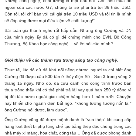
Nhưng công nghệ, chất lượng là một dấu hỏi. Còn nếu mua đồ
ngoại của các nước G7, chúng ta sẽ phải trả tới 36 triệu USD.
Còn tôi, tôi chỉ bán với cái giá trên 10 triệu USD và tôi tin là mình
sẽ đáp ứng được mọi điều kiện về chất lượng!”
Bài toán giá thành nghe rất hấp dẫn. Nhưng ông Cường và DN
của mình ngày ấy đã có gì để chứng minh cho EVN, Bộ Công
Thương, Bộ Khoa học công nghệ… về lời nói của mình?.
Giới thiệu về các thành tựu trong sáng tạo công nghệ.
Thực tế, lúc đó dù đã khá nổi tiếng nhưng người ta chỉ biết ông
Cường đã được cẩu 500 tấn ở thủy điện Sê - San 3 trong vòng 2
tháng 15 ngày. Nhờ đó, đã cứu cánh cho công trình trước bàn
thua trông thấy khi có thể phải trả lãi vay quá hạn 250 tỷ đồng vì
bị đối tác nước ngoài giao chậm hàng hơn 1 năm rưỡi. Chuyện
này khiến cho ngành điện bất ngờ, “không tưởng tượng nổi” là “
ông Cường nói được, làm được”.
Ông Cường cũng đã được mệnh danh là “vua thép” khi cung cấp
hàng loạt thiết bị phụ tùng chế tạo bằng thép đặc chủng trong các
nhà máy xi măng, hóa chất, đóng tàu… Ông đã được phong danh