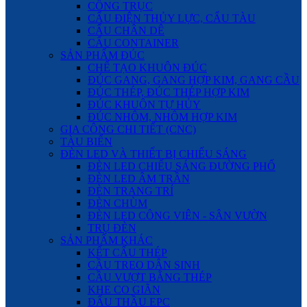
CỔNG TRỤC
CẨU ĐIỆN THỦY LỰC, CẨU TÀU
CẨU CHÂN DÊ
CẨU CONTAINER
SẢN PHẨM ĐÚC
CHẾ TẠO KHUÔN ĐÚC
ĐÚC GANG, GANG HỢP KIM, GANG CẦU
ĐÚC THÉP, ĐÚC THÉP HỢP KIM
ĐÚC KHUÔN TỰ HỦY
ĐÚC NHÔM, NHÔM HỢP KIM
GIA CÔNG CHI TIẾT (CNC)
TÀU BIỂN
ĐÈN LED VÀ THIẾT BỊ CHIẾU SÁNG
ĐÈN LED CHIẾU SÁNG ĐƯỜNG PHỐ
ĐÈN LED ÂM TRẦN
ĐÈN TRANG TRÍ
ĐÈN CHÙM
ĐÈN LED CÔNG VIÊN - SÂN VƯỜN
TRỤ ĐÈN
SẢN PHẨM KHÁC
KẾT CẤU THÉP
CẦU TREO DÂN SINH
CẦU VƯỢT BẰNG THÉP
KHE CO GIÃN
ĐẤU THẦU EPC