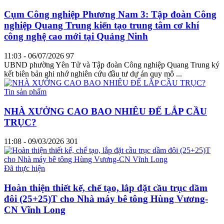
Cụm Công nghiệp Phương Nam 3: Tập đoàn Công
nghiệp Quang Trung kiến tạo trung tâm cơ khí
công nghệ cao mới tại Quảng Ninh
11:03 - 06/07/2026
97
UBND phường Yên Tử và Tập đoàn Công nghiệp Quang Trung ký
kết biên bản ghi nhớ nghiên cứu đầu tư dự án quy mô ...
Tin sản phẩm
NHÀ XƯỞNG CAO BAO NHIÊU ĐỂ LẮP CẦU
TRỤC?
11:08 - 09/03/2026
301
Đã thực hiện
Hoàn thiện thiết kế, chế tạo, lắp đặt cầu trục dầm
đôi (25+25)T cho Nhà máy bê tông Hùng Vương-
CN Vĩnh Long