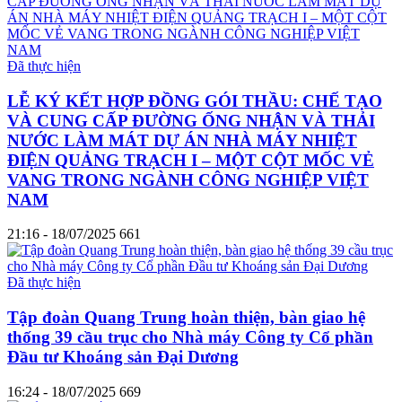
Đã thực hiện
LỄ KÝ KẾT HỢP ĐỒNG GÓI THẦU: CHẾ TẠO
VÀ CUNG CẤP ĐƯỜNG ỐNG NHẬN VÀ THẢI
NƯỚC LÀM MÁT DỰ ÁN NHÀ MÁY NHIỆT
ĐIỆN QUẢNG TRẠCH I – MỘT CỘT MỐC VẺ
VANG TRONG NGÀNH CÔNG NGHIỆP VIỆT
NAM
21:16 - 18/07/2025
661
Đã thực hiện
Tập đoàn Quang Trung hoàn thiện, bàn giao hệ
thống 39 cầu trục cho Nhà máy Công ty Cổ phần
Đầu tư Khoáng sản Đại Dương
16:24 - 18/07/2025
669