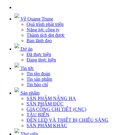
Về Quang Trung
Quá trình phát triển
Năng lực công ty
Thành tích đạt được
Ban lãnh đạo
Dự án
Đã thực hiện
Đang thực hiện
Tin tức
Tin tập đoàn
Tin sản phẩm
Tin báo chí
Sản phẩm
SẢN PHẨM NÂNG HẠ
SẢN PHẨM ĐÚC
GIA CÔNG CHI TIẾT (CNC)
TÀU BIỂN
ĐÈN LED VÀ THIẾT BỊ CHIẾU SÁNG
SẢN PHẨM KHÁC
Thư viện