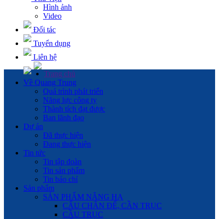
Hình ảnh
Video
Đối tác
Tuyển dụng
Liên hệ
Trang chủ
Về Quang Trung
Quá trình phát triển
Năng lực công ty
Thành tích đạt được
Ban lãnh đạo
Dự án
Đã thực hiện
Đang thực hiện
Tin tức
Tin tập đoàn
Tin sản phẩm
Tin báo chí
Sản phẩm
SẢN PHẨM NÂNG HẠ
CẨU CHÂN ĐẾ, CẦN TRỤC
CẦU TRỤC