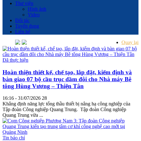
Thư viện
Hình ảnh
Video
Đối tác
Tuyển dụng
Liên hệ
Quay lại
Đã thực hiện
Hoàn thiện thiết kế, chế tạo, lắp đặt, kiểm định và
bàn giao 07 bộ cầu trục dầm đôi cho Nhà máy Bê
tông Hùng Vương – Thiện Tân
16:16 - 31/07/2026
28
Khẳng định năng lực tổng thầu thiết bị nâng hạ công nghiệp của
Tập đoàn Công nghiệp Quang Trung. Tập đoàn Công nghiệp
Quang Trung vừa ...
Tin báo chí