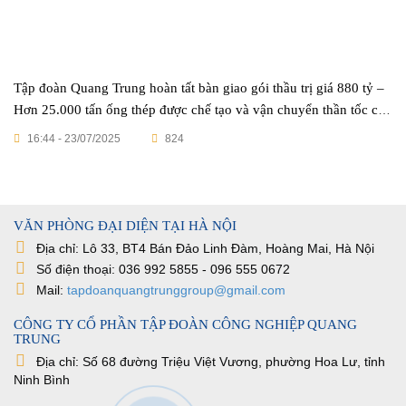
Tập đoàn Quang Trung hoàn tất bàn giao gói thầu trị giá 880 tỷ –
Hơn 25.000 tấn ống thép được chế tạo và vận chuyển thần tốc chỉ
sau 273 ngày
16:44 - 23/07/2025
824
VĂN PHÒNG ĐẠI DIỆN TẠI HÀ NỘI
Địa chỉ: Lô 33, BT4 Bán Đảo Linh Đàm, Hoàng Mai, Hà Nội
Số điện thoại: 036 992 5855 - 096 555 0672
Mail:
tapdoanquangtrunggroup@gmail.com
CÔNG TY CỔ PHẦN TẬP ĐOÀN CÔNG NGHIỆP QUANG
TRUNG
Địa chỉ: Số 68 đường Triệu Việt Vương, phường Hoa Lư, tỉnh
Ninh Bình