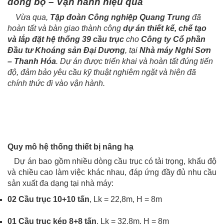
đồng bộ – Vận hành hiệu quả
Vừa qua,
Tập đoàn Công nghiệp Quang Trung
đã
hoàn tất và bàn giao thành công
dự án thiết kế, chế tạo
và lắp đặt hệ thống 39 cầu trục
cho
Công ty Cổ phần
Đầu tư Khoáng sản Đại Dương
, tại
Nhà máy Nghi Sơn
– Thanh Hóa
. Dự án được triển khai và hoàn tất đúng tiến
độ, đảm bảo yêu cầu kỹ thuật nghiêm ngặt và hiện đã
chính thức đi vào vận hành.
Quy mô hệ thống thiết bị nâng hạ
Dự án bao gồm nhiều dòng cầu trục có tải trọng, khẩu độ
và chiều cao làm việc khác nhau, đáp ứng đầy đủ nhu cầu
sản xuất đa dạng tại nhà máy:
02 Cầu trục 10+10 tấn
, Lk = 22,8m, H = 8m
01 Cầu trục kép 8+8 tấn
, Lk = 32,8m, H = 8m